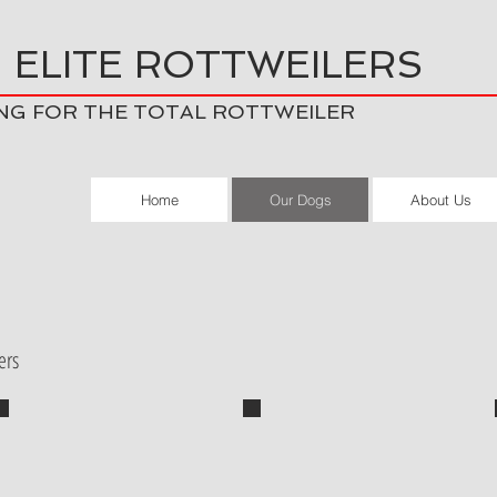
 ELITE ROTTWEILERS
NG FOR THE TOTAL ROTTWEILER
Home
Our Dogs
About Us
ers
Von Elite's Esther Durango (Fatty)
Von Elite's Echo
Multi VP1, '18 RKNA Nat'l
Best Puppy