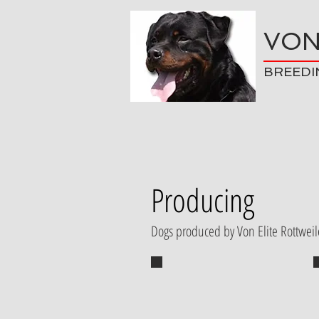
VON
BREEDI
Producing
Dogs produced by Von Elite Rottweil
Puppy from "G" litter
Fight Haus of Lazic x Jessie
von der Alten Festung puppy