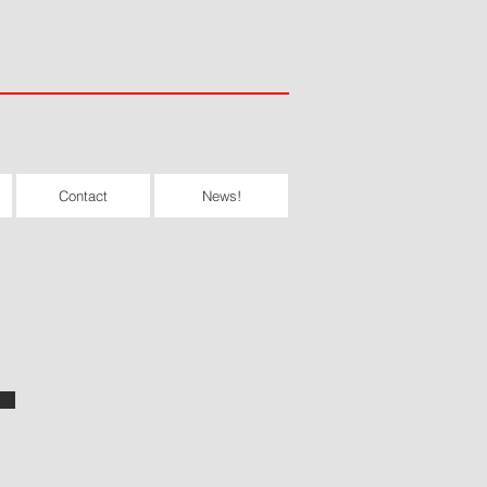
Contact
News!
Von Elite's Duke Durango v Uzo
Multi V1 (RK Uzo x Zitta von der Alten
Festung)